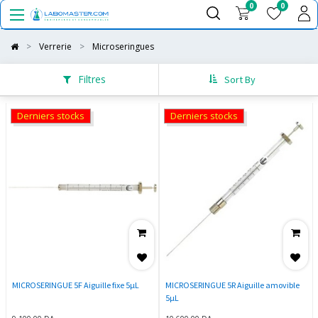
0
0
Verrerie
Microseringues
Filtres
Sort By
Derniers stocks
Derniers stocks
MICROSERINGUE 5F Aiguille fixe 5µL
MICROSERINGUE 5R Aiguille amovible
5µL