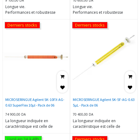
9 100,00
DA
10 600,00
DA
Longue vie.
Longue vie.
Performances et robustesse
Performances et robustesse
supérieures.
supérieures.
Réduction du report.
Réduction du report.
Derniers stocks
Derniers stocks
La longueur indiquée en
La longueur indiquée en
caractéristique est celle de
caractéristique est celle de
l'aiguille.
l'aiguille.
Conditionnement : 1 X 1.
Conditionnement : 1 X 1.
MICROSERINGUE Agilent SK-10FX-AG-
MICROSERINGUE Agilent SK-5F-AG-0.63
0.63 SuperFlex 10µl - Pack de 06
5µL - Pack de 06
74 900,00
DA
70 400,00
DA
La longueur indiquée en
La longueur indiquée en
caractéristique est celle de
caractéristique est celle de
l'aiguille.
l'aiguille.
Conditionnement : 1 X 6.
Livré en 24 à 48h
Derniers stocks