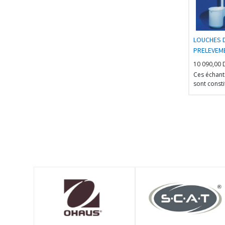
LOUCHES 
PRELEVEM
10 090,00
Ces échant
sont consti
collecteur 
tige amovi
enttièreme
de PTFE.
Très bonne
chimique, 
températur
L'article d
en un béche
doté d'une 
600 mm.
Une rallon
peut être v
tige pour 