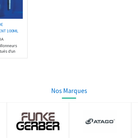
DE
ENT 100ML
DA
illonneurs
tués d’un
vissé sur une
ble
nt encapsulée
 résistance
Nos Marques
résistance aux
es élevées.
e base consiste
r collecteur,
seule tige de
ge (331-0005)
issée sur la
en augmenter