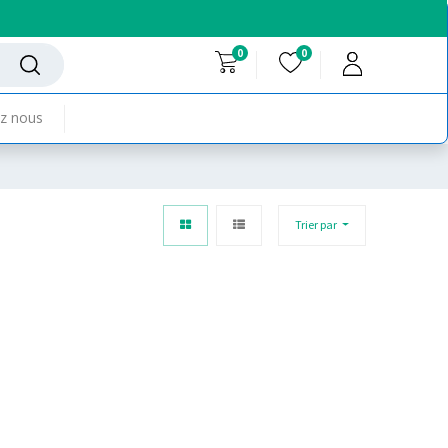
0
0
z nous
Trier par