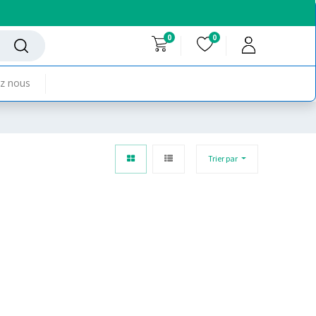
0
0
z nous
Trier par