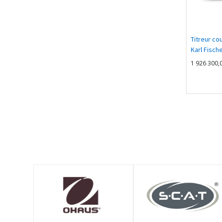
Titreur co
Karl Fisch
génératri
1 926 300,
diaphrag