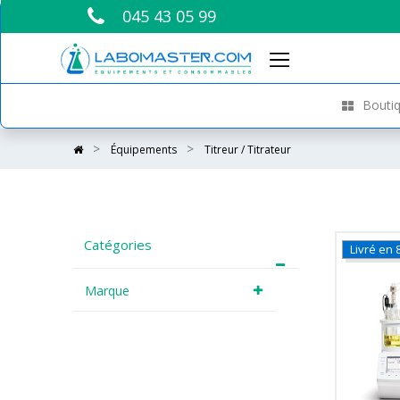
045 43 05 99
Boutiq
Équipements
Titreur / Titrateur
Catégories
Livré en
Marque