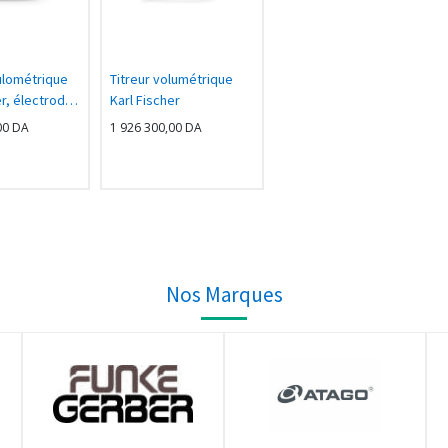
ulométrique
Titreur volumétrique
er, électrode
Karl Fischer
ce sans
00
DA
1 926 300,00
DA
me
Nos Marques