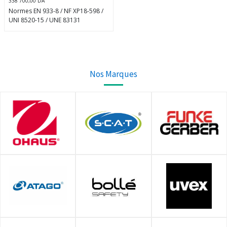
338 700,00
DA
Normes EN 933-8 / NF XP18-598 /
UNI 8520-15 / UNE 83131
Ensemble d'essai d'équivalent
sable livré dans une mallette
plastique comprend :
4 éprouvettes en plexiglass
Nos Marques
graduées à 100 et 380 mm
2 Bouchons en caoutchouc pour
éprouvette
1 Règle graduée 500 mm en acier
inoxydable
1 Entonnoir à large ouverture
1 recipient de mesure de 200 ml
1 Bonbonne plastique d'une
capacité de 5 litres (non inclus
dans la malette)
1 Tube laveur avec robinet d'arrêt
et siphon
1 piston taré
1 Solution lavante concentrée,
1000 ml
Poids total : 5 Kg