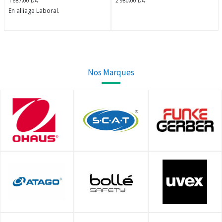
1 687,00
DA
2 980,00
DA
En alliage Laboral.
Mâchoires arrondies avec
revêtement en vinyle permettant
de protéger les éléments fixés.
Vis à molette.
Nos Marques