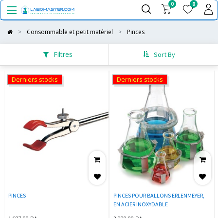
0
0
Consommable et petit matériel
Pinces
Filtres
Sort By
Derniers stocks
Derniers stocks
PINCES
PINCES POUR BALLONS ERLENMEYER,
EN ACIER INOXYDABLE