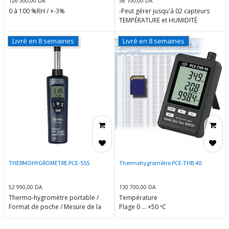
126 500,00
DA
58 100,00
DA
0 à 100 %RH / +-3%
-Peut gérer jusqu'à 02 capteurs
TEMPÉRATURE et HUMIDITÉ
Livré en 8 semaines
Livré en 8 semaines
THERMOHYGROMETRE PCE-555
Thermohygromètre PCE-THB 40
52 990,00
DA
130 700,00
DA
Thermo-hygromètre portable /
Température
Format de poche / Mesure de la
Plage 0 … +50 ºC
température et l’humidité de l’air /
Résolution 0,1 ºC
Calcul du point de rosée et la
Précision ±0,8 ºC