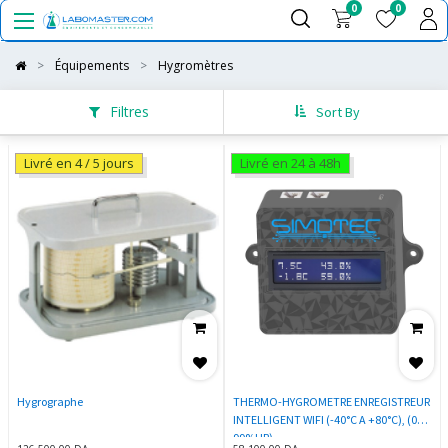
0
0
Équipements
Hygromètres
Filtres
Sort By
Livré en 4 / 5 jours
Livré en 24 à 48h
Hygrographe
THERMO-HYGROMETRE ENREGISTREUR
INTELLIGENT WIFI (-40°C A +80°C), (0-
99%HR)