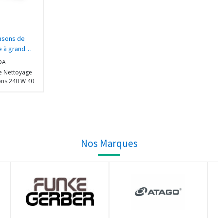
rasons de
e à grand
DA
e Nettoyage
ons 240 W 40
Panier de
et Affichage
 en Acier
Nos Marques