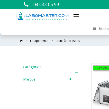
045 43 05 99
Boutiq
Équipements
Bains à Ultrasons
Catégories
Livré en 
Marque