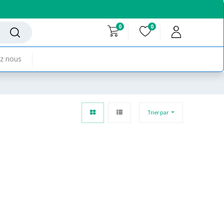
0
0
z nous
Trier par