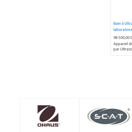
Bain à Ult
laboratoir
volume
98 500,00
Appareil d
par Ultras
kHz, avec 
Nettoyage 
Numérique,
Inoxydable