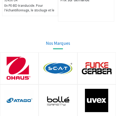
524,00
DA
En PE-BD translucide. Pour
l'échantillonnage, le stockage et le
transport de liquides.
Étanches, robustes et polyvalents.
Compressibles, les conteneurs
peuvent être utilisés comme
compte-gouttes ou pissettes.
Nos Marques
Graduations en relief.
Conditionnement:1 X 10.