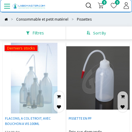
0
0
Consommable et petit matériel
Pissettes
Filtres
Sort By
Derniers stocks
FLACONS, A COL ETROIT, AVEC
PISSETTE EN PP
BOUCHON A VIS 100ML
Prix sur demande