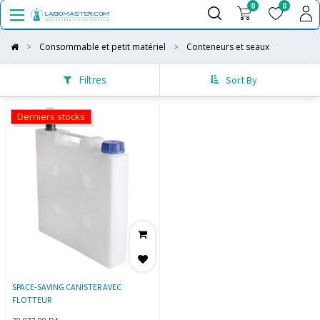
0
0
Consommable et petit matériel
Conteneurs et seaux
Filtres
Sort By
Derniers stocks
SPACE-SAVING CANISTER AVEC
FLOTTEUR