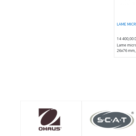
LAME MIC
14 400,00
Lame micr
26x76 mm, 
échelles (
divisions p
microscopi
10 mm/100 
pour la mi
stéréoscop