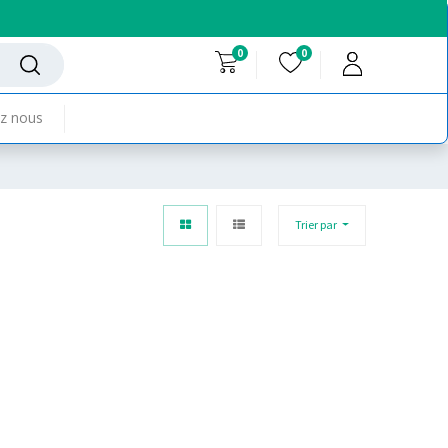
0
0
z nous
Trier par