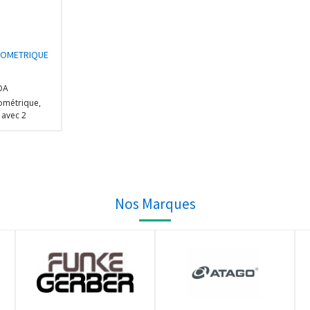
ROMETRIQUE
DA
ométrique,
avec 2
1 mm/100
our la
e biologique,
divisions
croscopie
ique)
Nos Marques