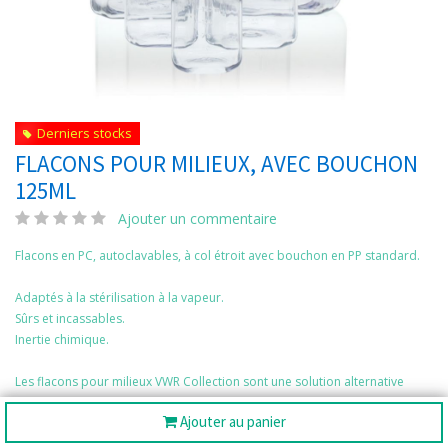
Derniers stocks
FLACONS POUR MILIEUX, AVEC BOUCHON
125ML
Ajouter un commentaire
Flacons en PC, autoclavables, à col étroit avec bouchon en PP standard.
Adaptés à la stérilisation à la vapeur.
Sûrs et incassables.
Inertie chimique.
Les flacons pour milieux VWR Collection sont une solution alternative
idéale à tous les flacons en verre borosilicaté. Ils sont spécialement
Ajouter au panier
conçus pour toutes les applications de laboratoire nécessitant une
stérilisation finale (autoclavage), ainsi que pour le stockage, le transport