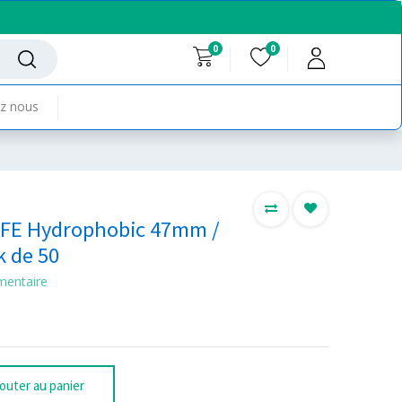
0
0
z nous
TFE Hydrophobic 47mm /
k de 50
mentaire
outer au panier