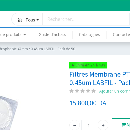
Tous
ue produits
Guide d'achats
Catalogues
Contacte
drophobic 47mm / 0.45um LABFIL - Pack de 50
Livré en 24 à 48h
Filtres Membrane P
0.45um LABFIL - Pac
Ajouter un com
15 800,00
DA
Aj