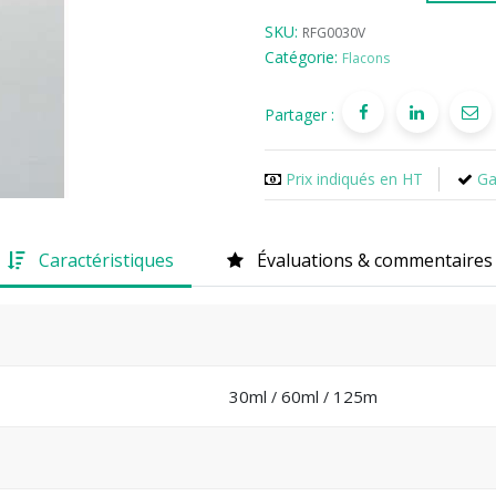
SKU:
RFG0030V
Catégorie:
Flacons
Partager :
Prix indiqués en HT
Ga
Caractéristiques
Évaluations & commentaires
30ml
60ml
125m
/
/