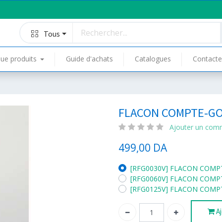
Tous
ue produits
Guide d'achats
Catalogues
Contacte
FLACON COMPTE-GO
Ajouter un com
499,00
DA
[RFG0030V] FLACON COMPT
[RFG0060V] FLACON COMPT
[RFG0125V] FLACON COMPT
Aj