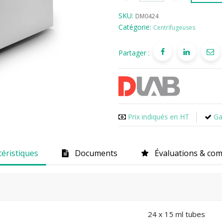
SKU:
DM0424
Catégorie:
Centrifugeuses
Partager :
Prix indiqués en HT
Ga
téristiques
Documents
Évaluations & co
24 x 15 ml tubes