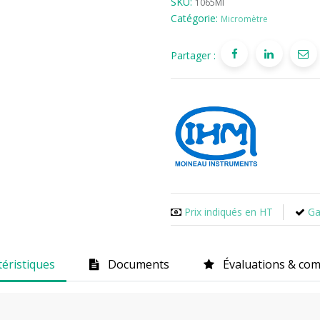
SKU:
1065MI
Catégorie:
Micromètre
Partager :
Prix indiqués en HT
Ga
téristiques
Documents
Évaluations & co